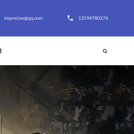
imprecise@qq.com
13594780274
网