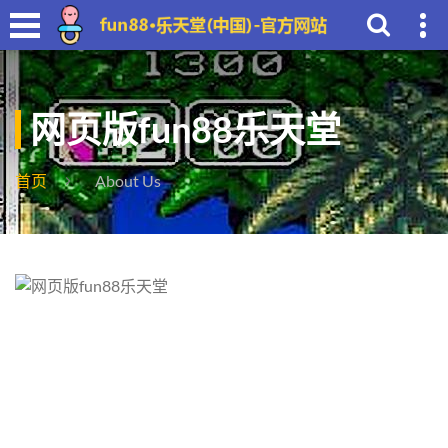
网页版fun88乐天堂
首页
About Us