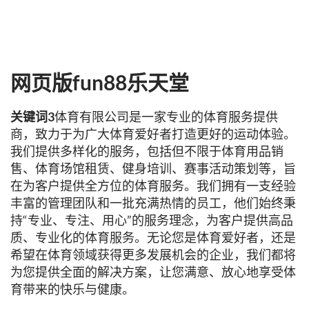
网页版fun88乐天堂
关键词3
体育有限公司是一家专业的体育服务提供
商，致力于为广大体育爱好者打造更好的运动体验。
我们提供多样化的服务，包括但不限于体育用品销
售、体育场馆租赁、健身培训、赛事活动策划等，旨
在为客户提供全方位的体育服务。我们拥有一支经验
丰富的管理团队和一批充满热情的员工，他们始终秉
持“专业、专注、用心”的服务理念，为客户提供高品
质、专业化的体育服务。无论您是体育爱好者，还是
希望在体育领域获得更多发展机会的企业，我们都将
为您提供全面的解决方案，让您满意、放心地享受体
育带来的快乐与健康。