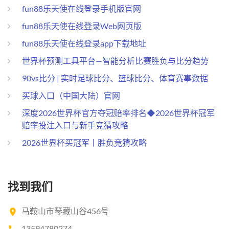
fun88乐天使在线登录手机版官网
fun88乐天使在线登录Web网页版
fun88乐天使在线登录app下载地址
世界杯预测工具平台—智能分析比赛胜负与比分趋势
90vs比分 | 实时足球比分、篮球比分、体育赛事数据
买球入口（中国大陆）官网
深度2026世界杯官方夺冠赔率排名◆2026世界杯冠军
赔率投注入口与新手竞猜攻略
2026世界杯买冠军丨胜负竞猜攻略
找到我们
马鞍山市琴藏山谷456号
13594780274