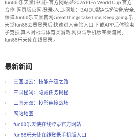
fun88·乐天堂(中国)-官方网站🌈2026 FIFA World Cup 官方
合作-网页版官网·登录·入口·网址：BAIDU點AG🌈信誉,安全,
保障,fun88乐天堂官网Great things take time. Keep going.乐
天堂fun88会员登录后,快速进入全站入口,下载APP后体验电
子竞技,真人对战与体育类游戏,网页与手机版完美流畅。
fun88乐天使在线登录.。
最新新闻
三国赵云：技能升级之路
三国秘闻：隐藏任务揭秘
三国无双：投影连接战场
网站地图
fun88乐天使在线登录官方网站
fun88乐天使在线登录手机版入口