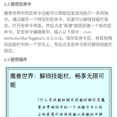
2.2 使用宏命令
魔兽世界中的宏命令功能可以帮助玩家自动执行一系列指
令。通过编写一个特定的宏命令，玩家可以解除技能栏锁
定。打开宏命令界面，然后点击“新建”按钮创建一个新的宏
命令。在宏命令编辑框中，输入以下指令：/run
SetActionBarToggles(1, 0, 0, 0, 0)。保存宏命令后，将其拖拽
到技能栏中的一个空位上，然后点击宏命令即可解除技能栏
锁定。
2.3 使用插件