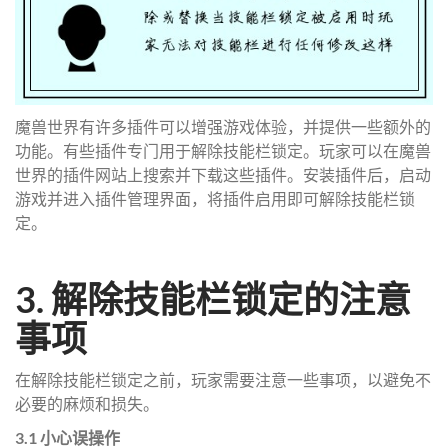
魔兽世界有许多插件可以增强游戏体验，并提供一些额外的
功能。有些插件专门用于解除技能栏锁定。玩家可以在魔兽
世界的插件网站上搜索并下载这些插件。安装插件后，启动
游戏并进入插件管理界面，将插件启用即可解除技能栏锁
定。
3. 解除技能栏锁定的注意
事项
在解除技能栏锁定之前，玩家需要注意一些事项，以避免不
必要的麻烦和损失。
3.1 小心误操作