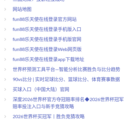
网站地图
fun88乐天使在线登录官方网站
fun88乐天使在线登录手机版入口
fun88乐天使在线登录手机版官网
fun88乐天使在线登录Web网页版
fun88乐天使在线登录app下载地址
世界杯预测工具平台—智能分析比赛胜负与比分趋势
90vs比分 | 实时足球比分、篮球比分、体育赛事数据
买球入口（中国大陆）官网
深度2026世界杯官方夺冠赔率排名◆2026世界杯冠军
赔率投注入口与新手竞猜攻略
2026世界杯买冠军丨胜负竞猜攻略