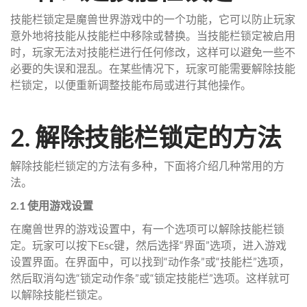
技能栏锁定是魔兽世界游戏中的一个功能，它可以防止玩家
意外地将技能从技能栏中移除或替换。当技能栏锁定被启用
时，玩家无法对技能栏进行任何修改，这样可以避免一些不
必要的失误和混乱。在某些情况下，玩家可能需要解除技能
栏锁定，以便重新调整技能布局或进行其他操作。
2. 解除技能栏锁定的方法
解除技能栏锁定的方法有多种，下面将介绍几种常用的方
法。
2.1 使用游戏设置
在魔兽世界的游戏设置中，有一个选项可以解除技能栏锁
定。玩家可以按下Esc键，然后选择“界面”选项，进入游戏
设置界面。在界面中，可以找到“动作条”或“技能栏”选项，
然后取消勾选“锁定动作条”或“锁定技能栏”选项。这样就可
以解除技能栏锁定。