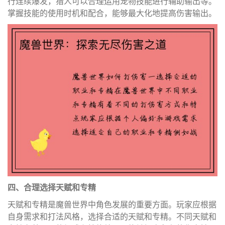
行连续爆发，猎人可以合理运用宠物技能进行辅助输出等。
掌握技能的使用时机和配合，能够最大化地提高伤害输出。
四、合理选择天赋和专精
天赋和专精是魔兽世界中角色发展的重要方面。玩家应根据
自身需求和打法风格，选择合适的天赋和专精。不同天赋和