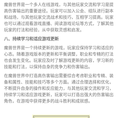
魔兽世界是一个多人在线游戏，与其他玩家交流和学习是提
高伤害输出的重要途径。玩家可以加入公会、组队进行副本
和战场，与其他玩家交流战术和技巧，互相学习提高。玩家
也可以通过观看游戏直播、阅读游戏论坛等方式，了解其他
玩家的打法和经验，从中获取灵感和启发。
八、持续学习和适应游戏更新
魔兽世界是一个持续更新的游戏，玩家应保持学习和适应的
心态。随着游戏版本的更新和平衡调整，职业和专精的打法
也会发生变化。玩家应及时了解游戏更新的内容，学习新的
技能和打法，以保持自身的竞争力和伤害输出。
在魔兽世界中打造高伤害输出需要综合考虑职业和专精、装
备和属性、技能和技巧等多个方面。通过合理选择和优化，
不断提升自身的操作和反应能力，与其他玩家交流和学习，
持续学习和适应游戏更新，玩家可以打造出强大的伤害输出
角色，在游戏中获得更多的战斗胜利和成就感。